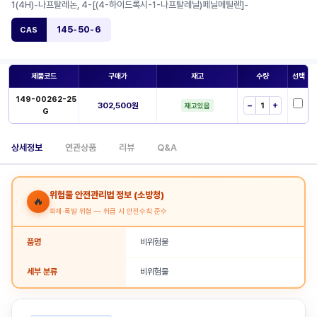
1(4H)-나프탈레논, 4-[(4-하이드록시-1-나프탈레닐)페닐메틸렌]-
145-50-6
CAS
제품코드
구매가
재고
수량
선택
149-00262-25
302,500원
−
+
재고있음
G
상세정보
연관상품
리뷰
Q&A
위험물 안전관리법 정보 (소방청)
🔥
화재·폭발 위험 — 취급 시 안전수칙 준수
품명
비위험물
세부 분류
비위험물