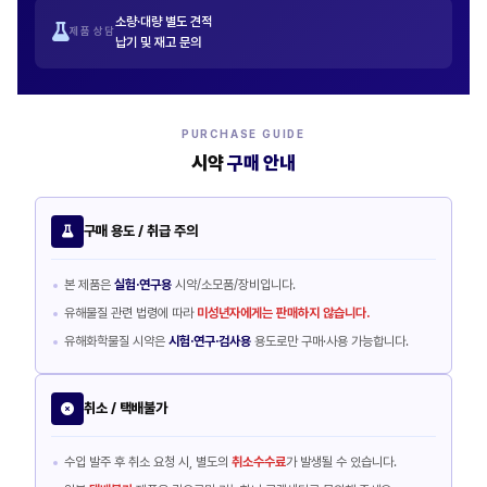
소량·대량 별도 견적
제품 상담
납기 및 재고 문의
PURCHASE GUIDE
시약
구매 안내
구매 용도 / 취급 주의
본 제품은
실험·연구용
시약/소모품/장비입니다.
유해물질 관련 법령에 따라
미성년자에게는 판매하지 않습니다.
유해화학물질 시약은
시험·연구·검사용
용도로만 구매·사용 가능합니다.
취소 / 택배불가
수입 발주 후 취소 요청 시, 별도의
취소수수료
가 발생될 수 있습니다.