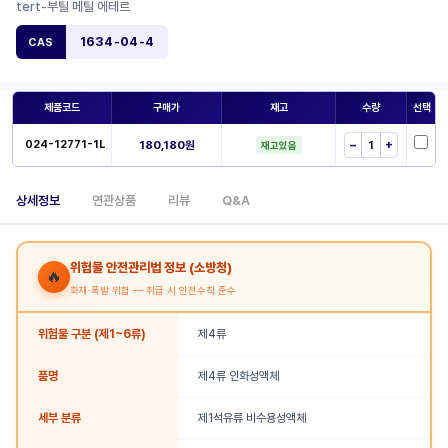
tert-부틸 메틸 에테르
1634-04-4
CAS
제품코드
구매가
재고
수량
선택
024-12771-1L
180,180원
−
+
재고있음
상세정보
연관상품
리뷰
Q&A
위험물 안전관리법 정보 (소방청)
🔥
화재·폭발 위험 — 취급 시 안전수칙 준수
위험물 구분 (제1~6류)
제4류
품명
제4류 인화성액체
세부 분류
제1석유류 비수용성액체