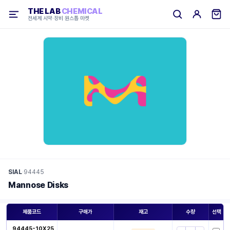
THE LAB
CHEMICAL
전세계 시약·장비 원스톱 마켓
SIAL
·
94445
Mannose Disks
제품코드
구매가
재고
수량
선택
94445-10X25