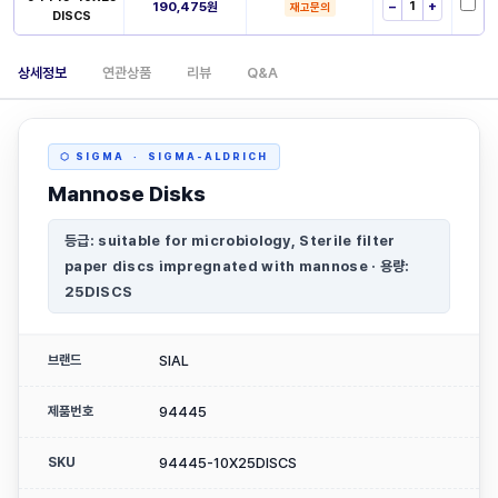
190,475원
−
+
재고문의
DISCS
상세정보
연관상품
리뷰
Q&A
⬡ SIGMA · SIGMA-ALDRICH
Mannose Disks
등급: suitable for microbiology, Sterile filter
paper discs impregnated with mannose · 용량:
25DISCS
브랜드
SIAL
제품번호
94445
SKU
94445-10X25DISCS