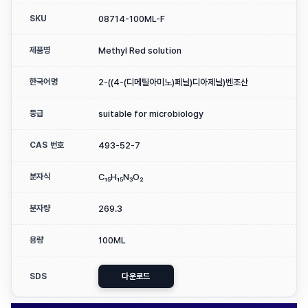
SKU
08714-100ML-F
제품명
Methyl Red solution
한국어명
2-((4-(디메틸아미노)페닐)디아제닐)벤조산
등급
suitable for microbiology
CAS 번호
493-52-7
분자식
C₁₅H₁₅N₃O₂
분자량
269.3
용량
100ML
SDS
다운로드