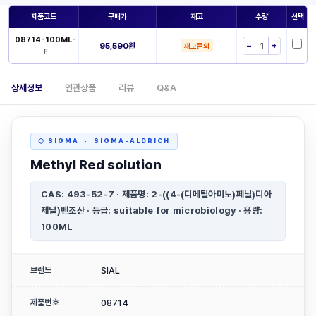
제품코드
구매가
재고
수량
선택
08714-100ML-
95,590원
−
+
재고문의
F
상세정보
연관상품
리뷰
Q&A
⬡ SIGMA · SIGMA-ALDRICH
Methyl Red solution
CAS: 493-52-7 · 제품명: 2-((4-(디메틸아미노)페닐)디아
제닐)벤조산 · 등급: suitable for microbiology · 용량:
100ML
브랜드
SIAL
제품번호
08714