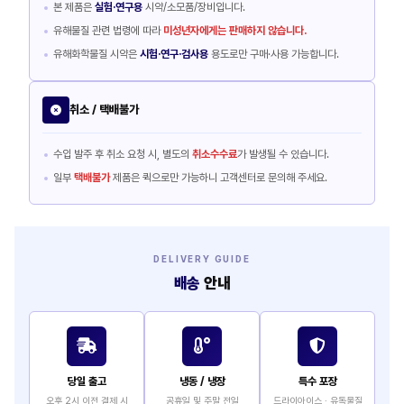
본 제품은
실험·연구용
시약/소모품/장비입니다.
유해물질 관련 법령에 따라
미성년자에게는 판매하지 않습니다.
유해화학물질 시약은
시험·연구·검사용
용도로만 구매·사용 가능합니다.
취소 / 택배불가
수입 발주 후 취소 요청 시, 별도의
취소수수료
가 발생될 수 있습니다.
일부
택배불가
제품은 퀵으로만 가능하니 고객센터로 문의해 주세요.
DELIVERY GUIDE
배송
안내
당일 출고
냉동 / 냉장
특수 포장
오후 2시 이전 결제 시
공휴일 및 주말 전일
드라이아이스 · 유독물질