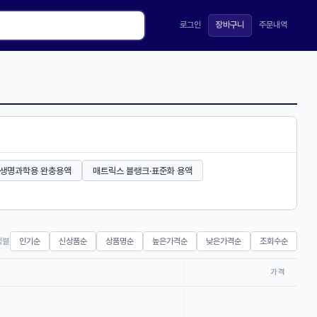
로그인
장바구니
주문내역
생명과학용 완충용액
매트릭스 블랭크·표준화 용액
정렬
인기순
신상품순
상품명순
높은가격순
낮은가격순
조회수순
가격