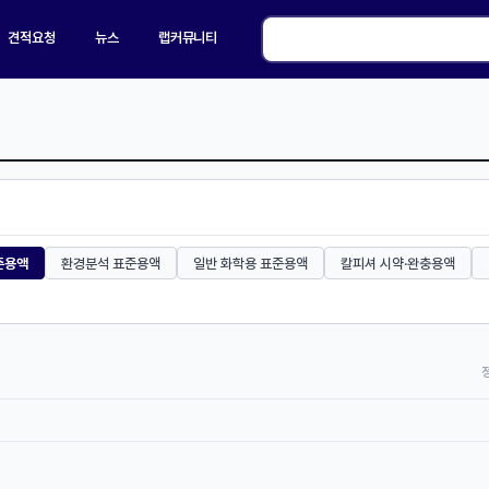
견적요청
뉴스
랩커뮤니티
준용액
환경분석 표준용액
일반 화학용 표준용액
칼피셔 시약·완충용액