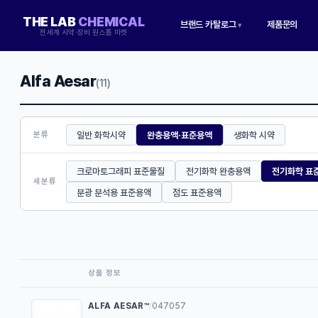
THE LAB
CHEMICAL
브랜드 카탈로그
제품문의
▾
전세계 시약·장비 원스톱 마켓
Alfa Aesar
(11)
일반 화학시약
완충용액·표준용액
생화학 시약
분류
크로마토그래피 표준물질
전기화학 완충용액
전기화학 표
세분류
분광 분석용 표준용액
점도 표준용액
상품 정보
ALFA AESAR™
047057
/