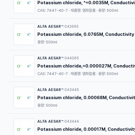
Potassium chloride, ^=0.0035M, Conductiv
CAS: 7447-40-7 · 제품명: 염화칼륨 · 용량: 500ml
ALFA AESAR™
042695
/
Potassium chloride, 0.0765M, Conductivity
용량: 500ml
ALFA AESAR™
044065
/
Potassium chloride,≈0.000027M, Conducti
CAS: 7447-40-7 · 제품명: 염화칼륨 · 용량: 500ml
ALFA AESAR™
043445
/
Potassium chloride, 0.00068M, Conductivi
용량: 500ml
ALFA AESAR™
043444
/
Potassium chloride, 0.00017M, Conductivit