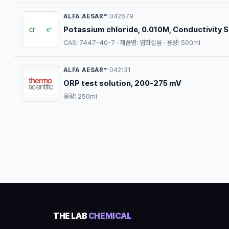
ALFA AESAR™
042679
/
Potassium chloride, 0.010M, Conductivity 
CAS: 7447-40-7 · 제품명: 염화칼륨 · 용량: 500ml
ALFA AESAR™
042131
/
ORP test solution, 200-275 mV
용량: 250ml
THE LAB
CHEMICAL