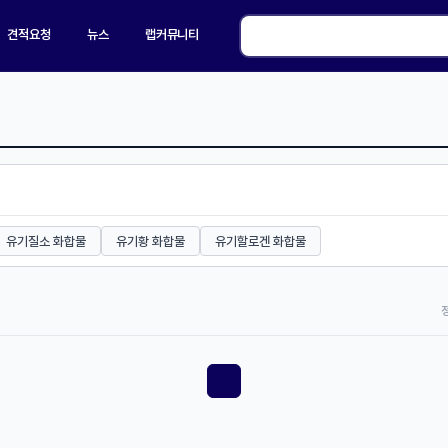
견적요청
뉴스
랩커뮤니티
유기질소 화합물
유기황 화합물
유기할로겐 화합물