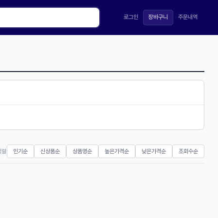
로그인
장바구니
주문내역
정렬
인기순
신상품순
상품명순
높은가격순
낮은가격순
조회수순