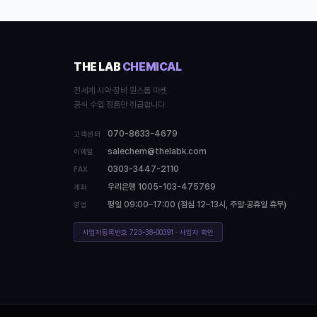
THE LAB
CHEMICAL
전세계 시약·장비 원스톱 마켓
공식 수입 정품만 취급합니다
070-8633-4679
고객센터
salechem@thelabk.com
이메일
0303-3447-2110
FAX
우리은행 1005-103-475769
계좌
평일 09:00–17:00 (점심 12–13시, 주말·공휴일 휴무)
영업
사업자등록번호 723-38-00391 · 사업자 확인