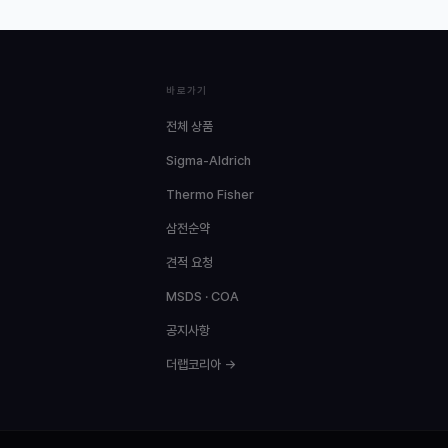
바로가기
전체 상품
Sigma-Aldrich
Thermo Fisher
삼전순약
견적 요청
MSDS · COA
공지사항
더랩코리아 →