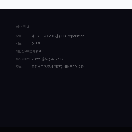
회사 정보
상호
제이제이코퍼레이션 (JJ Corporation)
대표
안백준
개인정보책임자
안백준
통신판매업
2022-충북청주-2417
주소
충청북도 청주시 청원구 새터로29, 2층