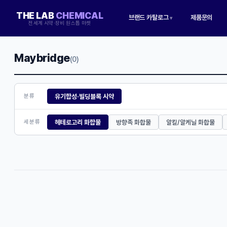
THE LAB
CHEMICAL
브랜드 카탈로그
제품문의
▾
전세계 시약·장비 원스톱 마켓
Maybridge
(0)
유기합성·빌딩블록 시약
분류
헤테로고리 화합물
방향족 화합물
알킬/알케닐 화합물
세분류