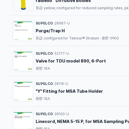
radiello™ Diffusive Bodies
등급: yellow, configured for reduced sampling rates, pk
SUPELCO
28987-U
/
Purge/Trap H
등급: configured for Tekmar® Stratum · 용량: 1PKG
SUPELCO
52177-U
/
Valve for TDU model 890, 6-Port
용량: 1EA
SUPELCO
28116-U
/
"Y" Fitting for MSA Tube Holder
용량: 1EA
SUPELCO
28100-U
/
Linecord, NEMA 5-15 P, for MSA Sampling 
용량: 1EA