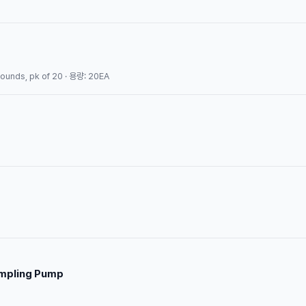
pounds, pk of 20 · 용량: 20EA
ampling Pump