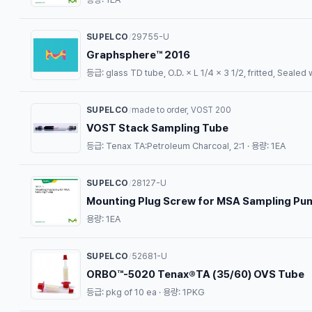
SUPELCO
29755-U
/
Graphsphere™ 2016
등급: glass TD tube, O.D. × L 1/4 × 3 1/2, fritted, Seale
SUPELCO
made to order, VOST 200
/
VOST Stack Sampling Tube
등급: Tenax TA:Petroleum Charcoal, 2:1 · 용량: 1EA
SUPELCO
28127-U
/
Mounting Plug Screw for MSA Sampling Pu
용량: 1EA
SUPELCO
52681-U
/
ORBO™-5020 Tenax®TA (35/60) OVS Tube
등급: pkg of 10 ea · 용량: 1PKG