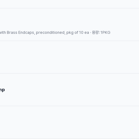
d with Brass Endcaps, preconditioned, pkg of 10 ea · 용량: 1PKG
mp