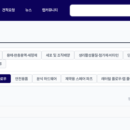
견적요청
뉴스
랩커뮤니티
용매·완충용액·세정제
세포 및 조직배양
생리활성물질·첨가제·비타민
류
플로우
안전용품
분석 하드웨어
제약용 스페어 파츠
래터럴 플로우·랩 