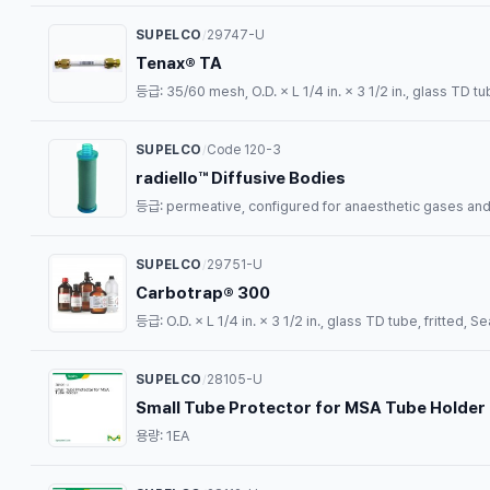
SUPELCO
29747-U
/
Tenax® TA
등급: 35/60 mesh, O.D. × L 1/4 in. × 3 1/2 in., glass TD t
SUPELCO
Code 120-3
/
radiello™ Diffusive Bodies
등급: permeative, configured for anaesthetic gases and
SUPELCO
29751-U
/
Carbotrap® 300
등급: O.D. × L 1/4 in. × 3 1/2 in., glass TD tube, fritted
SUPELCO
28105-U
/
Small Tube Protector for MSA Tube Holder
용량: 1EA