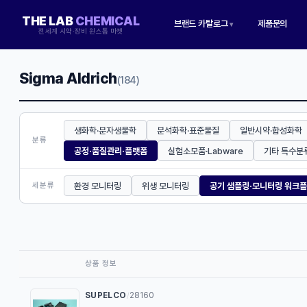
THE LAB
CHEMICAL
브랜드 카탈로그
제품문의
▾
전세계 시약·장비 원스톱 마켓
Sigma Aldrich
(184)
생화학·분자생물학
분석화학·표준물질
일반시약·합성화학
분류
공정·품질관리·플랫폼
실험소모품·Labware
기타 특수분
환경 모니터링
위생 모니터링
공기 샘플링·모니터링 워크
세분류
상품 정보
SUPELCO
28160
/