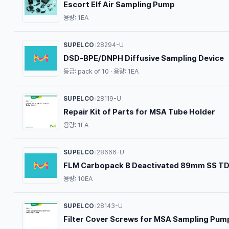
Escort Elf Air Sampling Pump
용량: 1EA
SUPELCO
28294-U
/
DSD-BPE/DNPH Diffusive Sampling Device
등급: pack of 10 · 용량: 1EA
SUPELCO
28119-U
/
Repair Kit of Parts for MSA Tube Holder
용량: 1EA
SUPELCO
28666-U
/
FLM Carbopack B Deactivated 89mm SS TD
용량: 10EA
SUPELCO
28143-U
/
Filter Cover Screws for MSA Sampling Pum