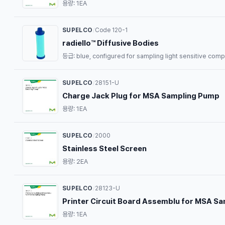
용량: 1EA
SUPELCO
Code 120-1
/
radiello™ Diffusive Bodies
등급: blue, configured for sampling light sensitive com
SUPELCO
28151-U
/
Charge Jack Plug for MSA Sampling Pump
용량: 1EA
SUPELCO
2000
/
Stainless Steel Screen
용량: 2EA
SUPELCO
28123-U
/
Printer Circuit Board Assemblu for MSA S
용량: 1EA