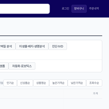
로그인
장바구니
주문내역
단백질 분석
미생물·배지·생명분석
진단·IVD
플랫폼
자동화·로보틱스
정렬
인기순
신상품순
상품명순
높은가격순
낮은가격순
조회수순
가격