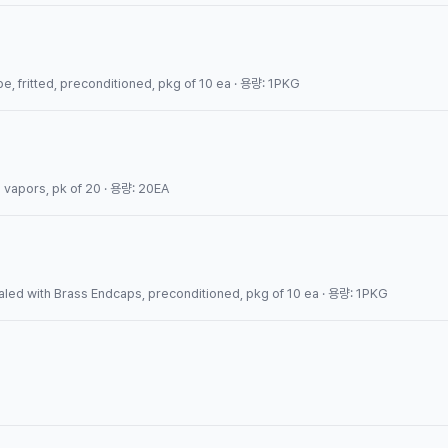
ube, fritted, preconditioned, pkg of 10 ea · 용량: 1PKG
 vapors, pk of 20 · 용량: 20EA
, Sealed with Brass Endcaps, preconditioned, pkg of 10 ea · 용량: 1PKG