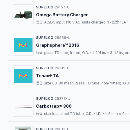
SUPELCO
28157-U
/
Omega Battery Charger
등급: AC/DC input 110 V AC, units charged: 1 · 용량: 1EA
SUPELCO
29536-U
/
Graphsphere™ 2016
등급: glass TD tube, fritted, O.D. × L 1/4 in. × 3 1/2 in.,
SUPELCO
28715-U
/
Tenax® TA
등급: size 60-80 mesh, glass TD tube (non-fritted), O.D. 
SUPELCO
28273-U
/
Carbotrap® 300
등급: stainless steel TD tube, O.D. × I.D. × L 6 mm × 4 mm
SUPELCO
20013-U
/