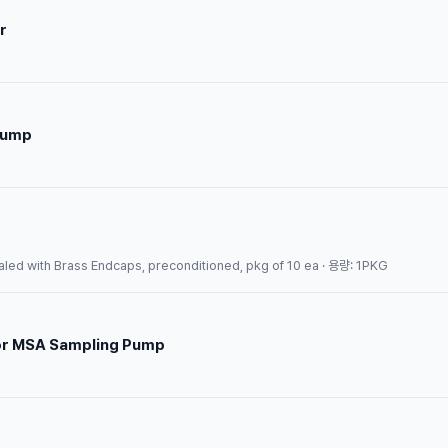
r
Pump
, Sealed with Brass Endcaps, preconditioned, pkg of 10 ea · 용량: 1PKG
for MSA Sampling Pump