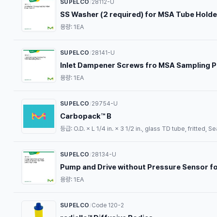
SUPELCO
28112-U
/
SS Washer (2 required) for MSA Tube Holde
용량: 1EA
SUPELCO
28141-U
/
Inlet Dampener Screws fro MSA Sampling 
용량: 1EA
SUPELCO
29754-U
/
Carbopack™ B
등급: O.D. × L 1/4 in. × 3 1/2 in., glass TD tube, fritted
SUPELCO
28134-U
/
Pump and Drive without Pressure Sensor 
용량: 1EA
SUPELCO
Code 120-2
/