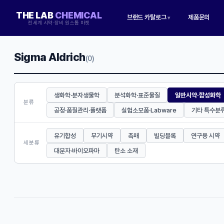
THE LAB
CHEMICAL
브랜드 카탈로그
제품문의
▾
전세계 시약·장비 원스톱 마켓
Sigma Aldrich
(0)
생화학·분자생물학
분석화학·표준물질
일반시약·합성화학
분류
공정·품질관리·플랫폼
실험소모품·Labware
기타 특수분
유기합성
무기시약
촉매
빌딩블록
연구용 시약
세분류
대분자·바이오파마
탄소 소재