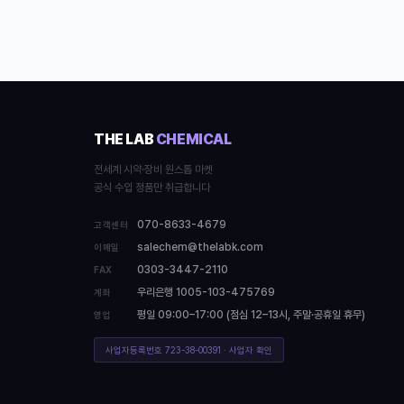
THE LAB
CHEMICAL
전세계 시약·장비 원스톱 마켓
공식 수입 정품만 취급합니다
070-8633-4679
고객센터
salechem@thelabk.com
이메일
0303-3447-2110
FAX
우리은행 1005-103-475769
계좌
평일 09:00–17:00 (점심 12–13시, 주말·공휴일 휴무)
영업
사업자등록번호 723-38-00391 · 사업자 확인