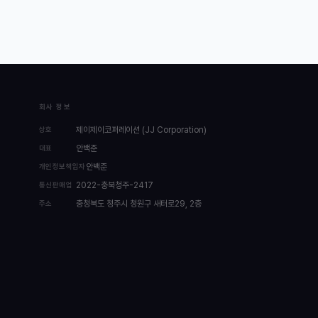
회사 정보
상호
제이제이코퍼레이션 (JJ Corporation)
대표
안백준
개인정보책임자
안백준
통신판매업
2022-충북청주-2417
주소
충청북도 청주시 청원구 새터로29, 2층