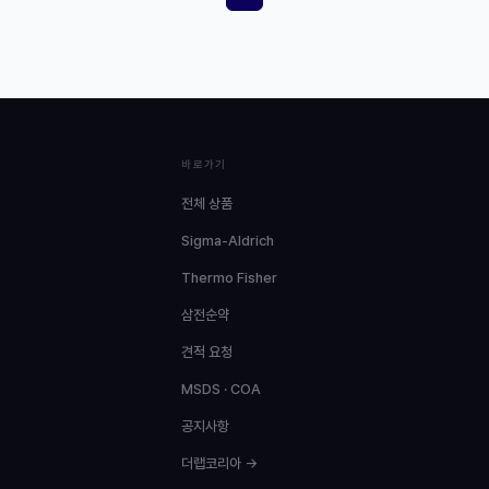
바로가기
전체 상품
Sigma-Aldrich
Thermo Fisher
삼전순약
견적 요청
MSDS · COA
공지사항
더랩코리아 →