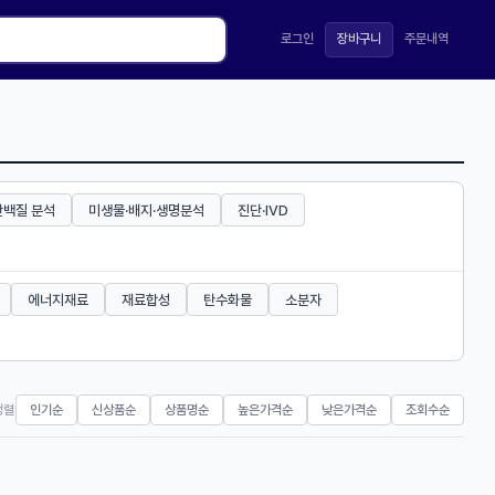
로그인
장바구니
주문내역
단백질 분석
미생물·배지·생명분석
진단·IVD
에너지재료
재료합성
탄수화물
소분자
정렬
인기순
신상품순
상품명순
높은가격순
낮은가격순
조회수순