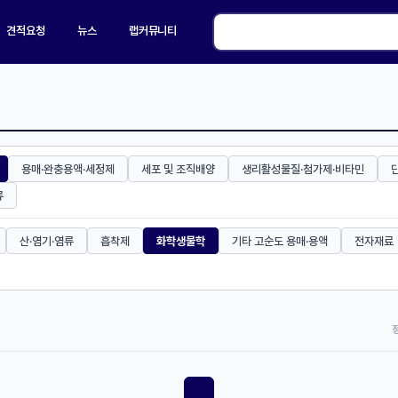
견적요청
뉴스
랩커뮤니티
용매·완충용액·세정제
세포 및 조직배양
생리활성물질·첨가제·비타민
류
산·염기·염류
흡착제
화학생물학
기타 고순도 용매·용액
전자재료