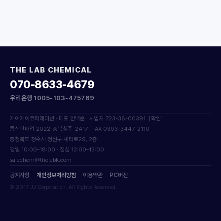
THE LAB CHEMICAL
070-8633-4679
우리은행 1005-103-475769
제이제이코퍼레이션 · 대표 안백준 · 사업자 723-38-00391
[확인]
통신판매업 2022-충북청주-2417 · FAX 0303-3447-2110
충청북도 청주시 청원구 새터로29, 2층
평일 10:00–18:00 · 점심 12:00–13:00
salechem@thelabk.com
공지사항
개인정보처리방침
이용약관
PC버전
© 2017 JJ Corporation. All Rights Reserved.