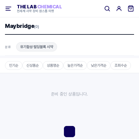
THE LAB
CHEMICAL
전세계 시약·장비 원스톱 마켓
Maybridge
(0)
유기합성·빌딩블록 시약
분류
인기순
신상품순
상품명순
높은가격순
낮은가격순
조회수순
준비 중인 상품입니다.