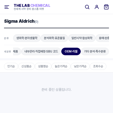
THE LAB
CHEMICAL
전세계 시약·장비 원스톱 마켓
Sigma Aldrich
(0)
생화학·분자생물학
분석화학·표준물질
일반시약·합성화학
용매·완충용
분류
파트너 전용 제품
내부관리·직접배정·SBU 코드
OEM·리셀
기타 분석·특수분류
세분류
인기순
신상품순
상품명순
높은가격순
낮은가격순
조회수순
준비 중인 상품입니다.