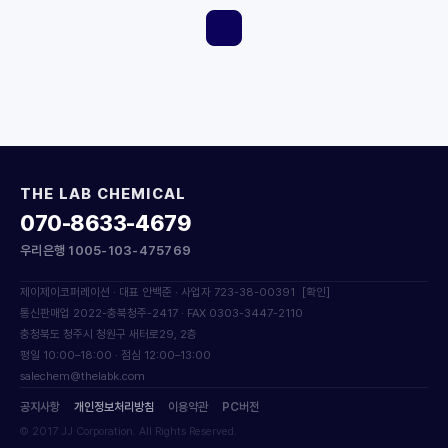
THE LAB CHEMICAL
070-8633-4679
우리은행 1005-103-475769
제이제이코퍼레이션 · 대표 안백준 · 사업자 723-38-00391
[확인]
통신판매업 2022-충북청주-2417 · FAX 0303-3447-2110
충청북도 청주시 청원구 새터로29, 2층
평일 10:00–18:00 · 점심 12:00–13:00
salechem@thelabk.com
공지사항
개인정보처리방침
이용약관
PC버전
© 2017 JJ Corporation. All Rights Reserved.