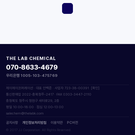
THE LAB CHEMICAL
070-8633-4679
우리은행 1005-103-475769
제이제이코퍼레이션 · 대표 안백준 · 사업자 723-38-00391
[확인]
통신판매업 2022-충북청주-2417 · FAX 0303-3447-2110
충청북도 청주시 청원구 새터로29, 2층
평일 10:00–18:00 · 점심 12:00–13:00
salechem@thelabk.com
공지사항
개인정보처리방침
이용약관
PC버전
© 2017 JJ Corporation. All Rights Reserved.