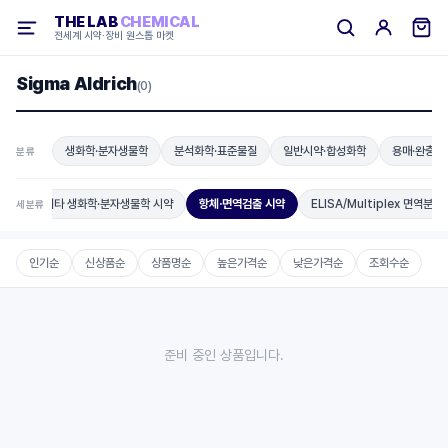
THE LAB
CHEMICAL
전세계 시약·장비 원스톱 마켓
Sigma Aldrich
(0)
생화학·분자생물학
분석화학·표준물질
일반시약·합성화학
용매·완충용
분류
디컬
기타 생화학·분자생물학 시약
항체·면역검출 시약
ELISA/Multiplex 면역분석
세분류
인기순
신상품순
상품명순
높은가격순
낮은가격순
조회수순
준비 중인 상품입니다.