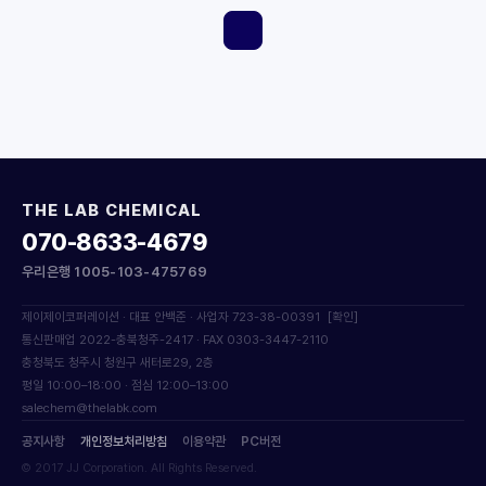
THE LAB CHEMICAL
070-8633-4679
우리은행 1005-103-475769
제이제이코퍼레이션 · 대표 안백준 · 사업자 723-38-00391
[확인]
통신판매업 2022-충북청주-2417 · FAX 0303-3447-2110
충청북도 청주시 청원구 새터로29, 2층
평일 10:00–18:00 · 점심 12:00–13:00
salechem@thelabk.com
공지사항
개인정보처리방침
이용약관
PC버전
© 2017 JJ Corporation. All Rights Reserved.