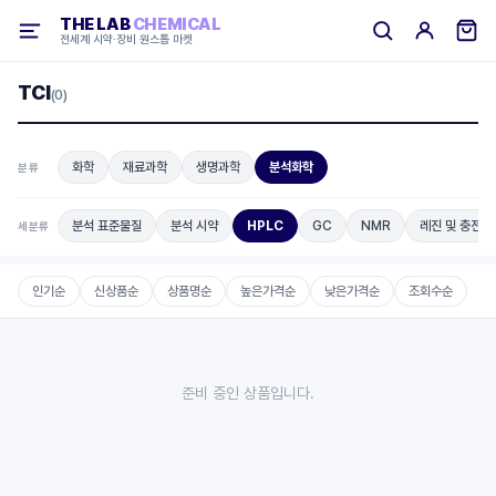
THE LAB
CHEMICAL
전세계 시약·장비 원스톱 마켓
TCI
(0)
화학
재료과학
생명과학
분석화학
분류
분석 표준물질
분석 시약
HPLC
GC
NMR
레진 및 충전제
세분류
인기순
신상품순
상품명순
높은가격순
낮은가격순
조회수순
준비 중인 상품입니다.