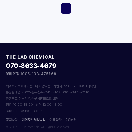
THE LAB CHEMICAL
070-8633-4679
우리은행 1005-103-475769
제이제이코퍼레이션 · 대표 안백준 · 사업자 723-38-00391
[확인]
통신판매업 2022-충북청주-2417 · FAX 0303-3447-2110
충청북도 청주시 청원구 새터로29, 2층
평일 10:00–18:00 · 점심 12:00–13:00
salechem@thelabk.com
공지사항
개인정보처리방침
이용약관
PC버전
© 2017 JJ Corporation. All Rights Reserved.