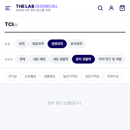
THE LAB
CHEMICAL
전세계 시약·장비 원스톱 마켓
TCI
(0)
화학
재료과학
생명과학
분석화학
분류
화학 시약
항체
세포 배양
세포 생물학
분자 생물학
의약 연구 및 개발
세분류
인기순
신상품순
상품명순
높은가격순
낮은가격순
조회수순
준비 중인 상품입니다.